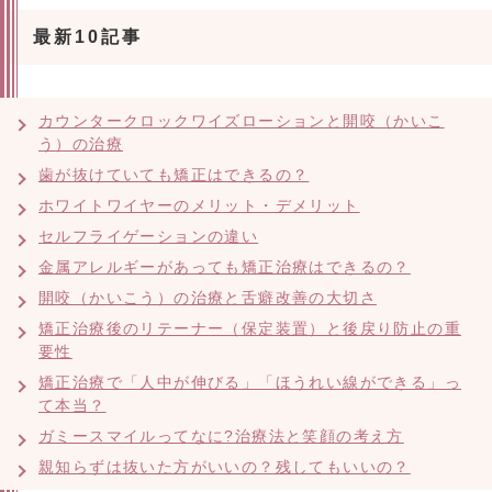
最新10記事
カウンタークロックワイズローションと開咬（かいこ
う）の治療
歯が抜けていても矯正はできるの？
ホワイトワイヤーのメリット・デメリット
セルフライゲーションの違い
金属アレルギーがあっても矯正治療はできるの？
開咬（かいこう）の治療と舌癖改善の大切さ
矯正治療後のリテーナー（保定装置）と後戻り防止の重
要性
矯正治療で「人中が伸びる」「ほうれい線ができる」っ
て本当？
ガミースマイルってなに?治療法と笑顔の考え方
親知らずは抜いた方がいいの？残してもいいの？