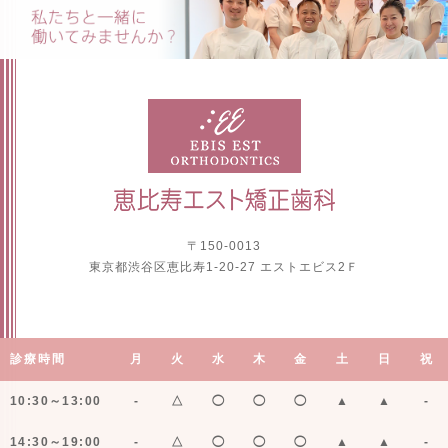
〒150-0013
東京都渋谷区恵比寿1-20-27 エストエビス2Ｆ
診療時間
月
火
水
木
金
土
日
祝
10:30～13:00
-
△
◯
◯
◯
▲
▲
-
14:30～19:00
-
△
◯
◯
◯
▲
▲
-