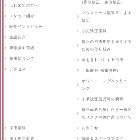
(舌側矯正・裏側矯正)
はじめての方へ
マウスピース型装置による
スタッフ紹介
矯正
院長インタビュー
小児矯正歯科
施設紹介
矯正の治療期間を短くする
研修参加実績
ための取り組み
費用について
歯をきれいにする治療
アクセス
一般歯科(虫歯治療)
ホワイトニング＆クリーニ
ング
未承認医薬品等の明示
矯正歯科治療に伴う一般的
なリスクや副作用について
採用情報
お知らせ
矯正用語辞典
院長＆スタッフブログ