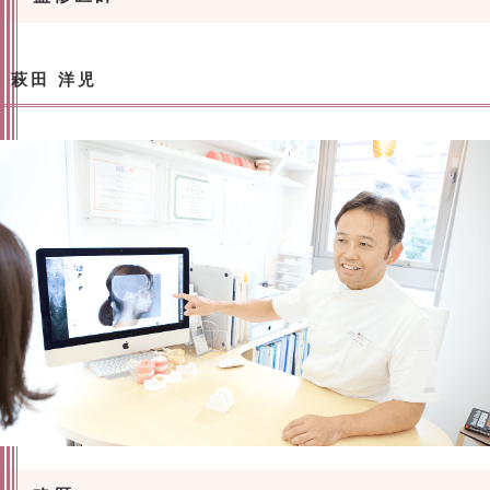
萩田 洋児