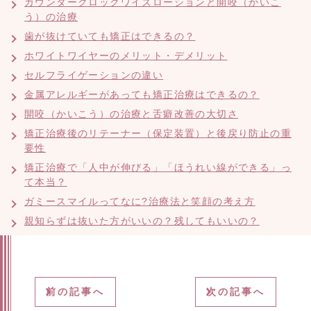
カウンタークロックワイズローションと開咬（かいこ
う）の治療
歯が抜けていても矯正はできるの？
ホワイトワイヤーのメリット・デメリット
セルフライゲーションの違い
金属アレルギーがあっても矯正治療はできるの？
開咬（かいこう）の治療と舌癖改善の大切さ
矯正治療後のリテーナー（保定装置）と後戻り防止の重
要性
矯正治療で「人中が伸びる」「ほうれい線ができる」っ
て本当？
ガミースマイルってなに?治療法と笑顔の考え方
親知らずは抜いた方がいいの？残してもいいの？
前の記事へ
次の記事へ