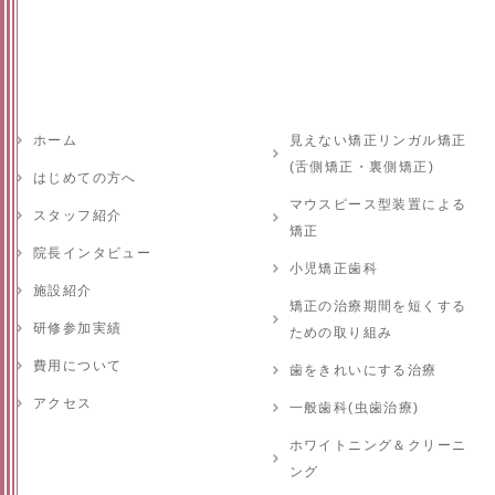
ホーム
見えない矯正リンガル矯正
(舌側矯正・裏側矯正)
はじめての方へ
マウスピース型装置による
スタッフ紹介
矯正
院長インタビュー
小児矯正歯科
施設紹介
矯正の治療期間を短くする
研修参加実績
ための取り組み
費用について
歯をきれいにする治療
アクセス
一般歯科(虫歯治療)
ホワイトニング＆クリーニ
ング