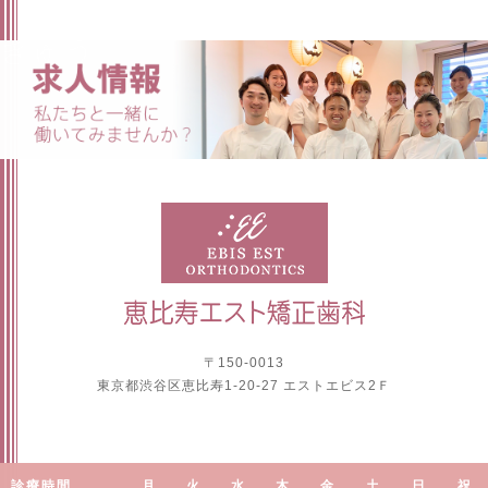
〒150-0013
東京都渋谷区恵比寿1-20-27 エストエビス2Ｆ
診療時間
月
火
水
木
金
土
日
祝