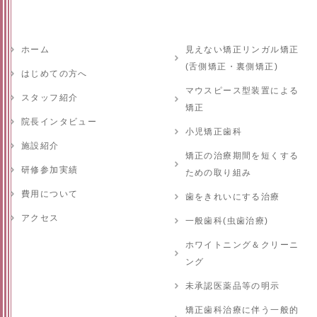
ホーム
見えない矯正リンガル矯正
(舌側矯正・裏側矯正)
はじめての方へ
マウスピース型装置による
スタッフ紹介
矯正
院長インタビュー
小児矯正歯科
施設紹介
矯正の治療期間を短くする
研修参加実績
ための取り組み
費用について
歯をきれいにする治療
アクセス
一般歯科(虫歯治療)
ホワイトニング＆クリーニ
ング
未承認医薬品等の明示
矯正歯科治療に伴う一般的