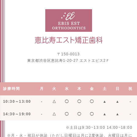
〒150-0013
東京都渋谷区恵比寿1-20-27 エストエビス2Ｆ
診療時間
月
火
水
木
金
土
日
祝
10:30～13:00
-
△
◯
◯
◯
▲
▲
-
14:30～19:00
-
△
◯
◯
◯
▲
▲
-
※土日は9:30~13:00 14:00~18:00
※月・火・祝日が休診（ただし日曜日は月に2度休診、火曜日は月に