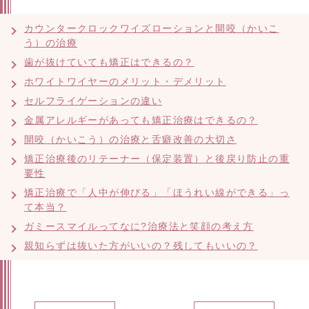
カウンタークロックワイズローションと開咬（かいこ
う）の治療
歯が抜けていても矯正はできるの？
ホワイトワイヤーのメリット・デメリット
セルフライゲーションの違い
金属アレルギーがあっても矯正治療はできるの？
開咬（かいこう）の治療と舌癖改善の大切さ
矯正治療後のリテーナー（保定装置）と後戻り防止の重
要性
矯正治療で「人中が伸びる」「ほうれい線ができる」っ
て本当？
ガミースマイルってなに?治療法と笑顔の考え方
親知らずは抜いた方がいいの？残してもいいの？