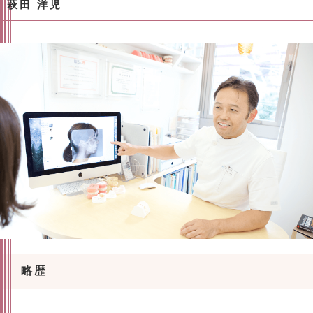
萩田 洋児
略歴