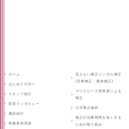
ホーム
見えない矯正リンガル矯正
(舌側矯正・裏側矯正)
はじめての方へ
マウスピース型装置による
スタッフ紹介
矯正
院長インタビュー
小児矯正歯科
施設紹介
矯正の治療期間を短くする
研修参加実績
ための取り組み