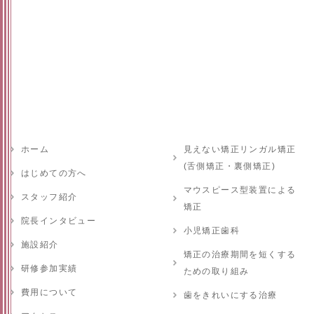
ホーム
見えない矯正リンガル矯正
(舌側矯正・裏側矯正)
はじめての方へ
マウスピース型装置による
スタッフ紹介
矯正
院長インタビュー
小児矯正歯科
施設紹介
矯正の治療期間を短くする
研修参加実績
ための取り組み
費用について
歯をきれいにする治療