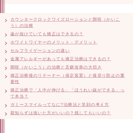
カウンタークロックワイズローションと開咬（かいこ
う）の治療
歯が抜けていても矯正はできるの？
ホワイトワイヤーのメリット・デメリット
セルフライゲーションの違い
金属アレルギーがあっても矯正治療はできるの？
開咬（かいこう）の治療と舌癖改善の大切さ
矯正治療後のリテーナー（保定装置）と後戻り防止の重
要性
矯正治療で「人中が伸びる」「ほうれい線ができる」っ
て本当？
ガミースマイルってなに?治療法と笑顔の考え方
親知らずは抜いた方がいいの？残してもいいの？