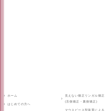
ホーム
見えない矯正リンガル矯正
(舌側矯正・裏側矯正)
はじめての方へ
マウスピース型装置による