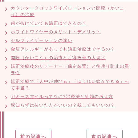
カウンタークロックワイズローションと開咬（かいこ
う）の治療
歯が抜けていても矯正はできるの？
ホワイトワイヤーのメリット・デメリット
セルフライゲーションの違い
金属アレルギーがあっても矯正治療はできるの？
開咬（かいこう）の治療と舌癖改善の大切さ
矯正治療後のリテーナー（保定装置）と後戻り防止の重
要性
矯正治療で「人中が伸びる」「ほうれい線ができる」っ
て本当？
ガミースマイルってなに?治療法と笑顔の考え方
親知らずは抜いた方がいいの？残してもいいの？
前の記事へ
次の記事へ