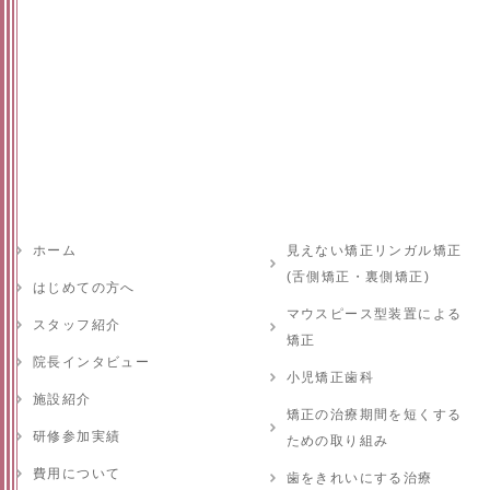
ホーム
見えない矯正リンガル矯正
(舌側矯正・裏側矯正)
はじめての方へ
マウスピース型装置による
スタッフ紹介
矯正
院長インタビュー
小児矯正歯科
施設紹介
矯正の治療期間を短くする
研修参加実績
ための取り組み
費用について
歯をきれいにする治療