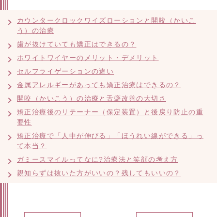
カウンタークロックワイズローションと開咬（かいこ
う）の治療
歯が抜けていても矯正はできるの？
ホワイトワイヤーのメリット・デメリット
セルフライゲーションの違い
金属アレルギーがあっても矯正治療はできるの？
開咬（かいこう）の治療と舌癖改善の大切さ
矯正治療後のリテーナー（保定装置）と後戻り防止の重
要性
矯正治療で「人中が伸びる」「ほうれい線ができる」っ
て本当？
ガミースマイルってなに?治療法と笑顔の考え方
親知らずは抜いた方がいいの？残してもいいの？