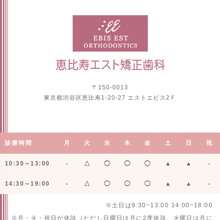
〒150-0013
東京都渋谷区恵比寿1-20-27 エストエビス2Ｆ
診療時間
月
火
水
木
金
土
日
祝
10:30～13:00
-
△
◯
◯
◯
▲
▲
-
14:30～19:00
-
△
◯
◯
◯
▲
▲
-
※土日は9:30~13:00 14:00~18:00
※月・火・祝日が休診（ただし日曜日は月に2度休診、火曜日は月に