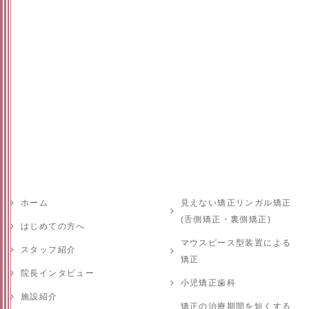
ホーム
見えない矯正リンガル矯正
(舌側矯正・裏側矯正)
はじめての方へ
マウスピース型装置による
スタッフ紹介
矯正
院長インタビュー
小児矯正歯科
施設紹介
矯正の治療期間を短くする