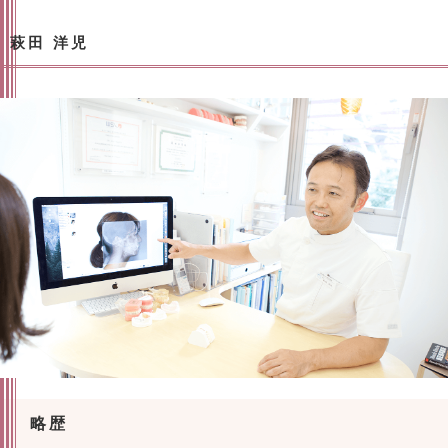
萩田 洋児
略歴