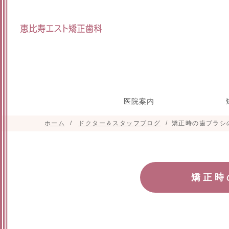
医院案内
ホーム
ドクター＆スタッフブログ
矯正時の歯ブラシ
院長インタビュー
スタッフ紹介
研修参加実績
施設紹介
目立たな
マウスピ
矯正の治
小
正(舌側
た
矯正時