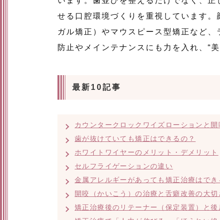
います。歯並びを整えるだけでなく、正
せる口腔環境づくりを重視しています。
ガル矯正）やマウスピース型矯正など、
防止やメインテナンスにも力を入れ、“
最新10記事
カウンタークロックワイズローションと開
歯が抜けていても矯正はできるの？
ホワイトワイヤーのメリット・デメリット
セルフライゲーションの違い
金属アレルギーがあっても矯正治療はでき
開咬（かいこう）の治療と舌癖改善の大切
矯正治療後のリテーナー（保定装置）と後