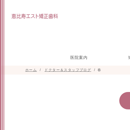
医院案内
ホーム
ドクター＆スタッフブログ
春
院長インタビュー
スタッフ紹介
研修参加実績
施設紹介
目立たな
マウスピ
矯正の治
小
正(舌側
た