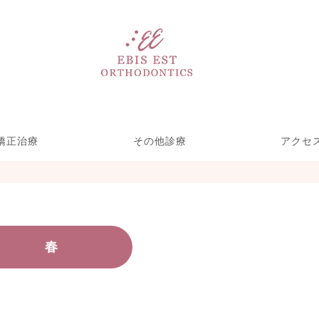
矯正治療
その他診療
アクセ
い矯正リンガル矯
ース型装置による
療期間を短くする
児矯正歯科
部分矯正
ホワイトニング＆クリーニ
歯をきれいにする治療
一般歯科(虫歯治療)
矯正・裏側矯正)
めの取り組み
矯正
ング
春