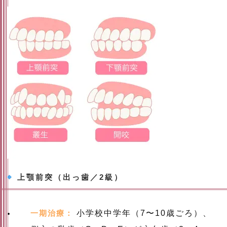
上顎前突（出っ歯／2級）
一期治療：
小学校中学年（7〜10歳ごろ）、