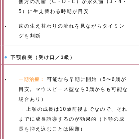
側方の乳歯（C・D・E）が永久歯（3・4・
5）に生え替わる時期が目安
歯の生え替わりの流れを見ながらタイミン
グを判断
下顎前突（受け口／3級）
一期治療：
可能なら早期に開始（5〜6歳が
目安。マウスピース型なら3歳からも可能な
場合あり）
→ 上顎の成長は10歳前後までなので、それ
までに成長誘導するのが効果的（下顎の成
長を抑え込むことは困難）