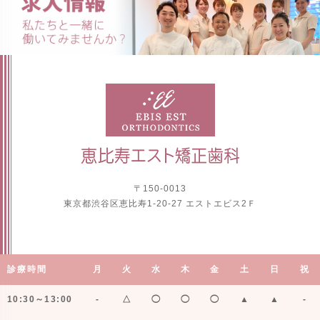
〒150-0013
東京都渋谷区恵比寿1-20-27 エストエビス2Ｆ
診療時間
月
火
水
木
金
土
日
祝
10:30～13:00
-
△
◯
◯
◯
▲
▲
-