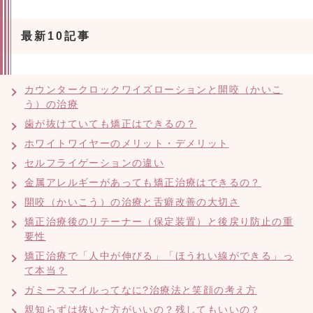
最新10記事
カウンタークロックワイズローションと開咬（かいこ
う）の治療
歯が抜けていても矯正はできるの？
ホワイトワイヤーのメリット・デメリット
セルフライゲーションの違い
金属アレルギーがあっても矯正治療はできるの？
開咬（かいこう）の治療と舌癖改善の大切さ
矯正治療後のリテーナー（保定装置）と後戻り防止の重
要性
矯正治療で「人中が伸びる」「ほうれい線ができる」っ
て本当？
ガミースマイルってなに?治療法と笑顔の考え方
親知らずは抜いた方がいいの？残してもいいの？