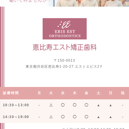
〒150-0013
東京都渋谷区恵比寿1-20-27 エストエビス2Ｆ
診療時間
月
火
水
木
金
土
日
祝
10:30～13:00
-
△
◯
◯
◯
▲
▲
-
14:30～19:00
-
△
◯
◯
◯
▲
▲
-