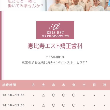
〒150-0013
東京都渋谷区恵比寿1-20-27 エストエビス2Ｆ
診療時間
月
火
水
木
金
土
日
祝
10:30～13:00
-
△
◯
◯
◯
▲
▲
-
14:30～19:00
-
△
◯
◯
◯
▲
▲
-