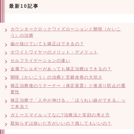
最新10記事
カウンタークロックワイズローションと開咬（かいこ
う）の治療
歯が抜けていても矯正はできるの？
ホワイトワイヤーのメリット・デメリット
セルフライゲーションの違い
金属アレルギーがあっても矯正治療はできるの？
開咬（かいこう）の治療と舌癖改善の大切さ
矯正治療後のリテーナー（保定装置）と後戻り防止の重
要性
矯正治療で「人中が伸びる」「ほうれい線ができる」っ
て本当？
ガミースマイルってなに?治療法と笑顔の考え方
親知らずは抜いた方がいいの？残してもいいの？