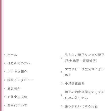
ホーム
見えない矯正リンガル矯正
(舌側矯正・裏側矯正)
はじめての方へ
マウスピース型装置による
スタッフ紹介
矯正
院長インタビュー
小児矯正歯科
施設紹介
矯正の治療期間を短くする
研修参加実績
ための取り組み
費用について
歯をきれいにする治療