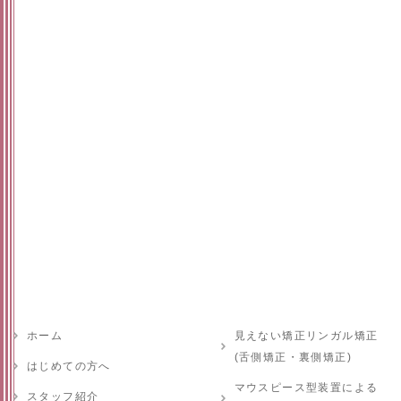
ホーム
見えない矯正リンガル矯正
(舌側矯正・裏側矯正)
はじめての方へ
マウスピース型装置による
スタッフ紹介