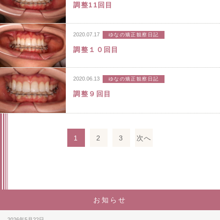
調整11回目
2020.07.17
ゆなの矯正観察日記
調整１０回目
2020.06.13
ゆなの矯正観察日記
調整９回目
1
2
3
次へ
投
稿
の
ペ
お知らせ
ー
ジ
2026年5月22日