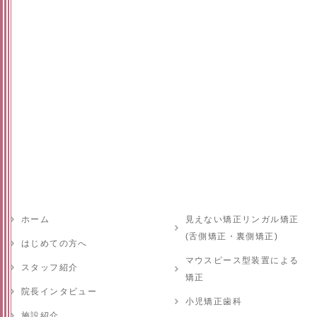
ホーム
見えない矯正リンガル矯正
(舌側矯正・裏側矯正)
はじめての方へ
マウスピース型装置による
スタッフ紹介
矯正
院長インタビュー
小児矯正歯科
施設紹介