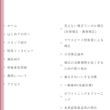
ホーム
見えない矯正リンガル矯正
(舌側矯正・裏側矯正)
はじめての方へ
マウスピース型装置による
スタッフ紹介
矯正
院長インタビュー
小児矯正歯科
施設紹介
矯正の治療期間を短くする
研修参加実績
ための取り組み
費用について
歯をきれいにする治療
アクセス
一般歯科(虫歯治療)
ホワイトニング＆クリーニ
ング
未承認医薬品等の明示