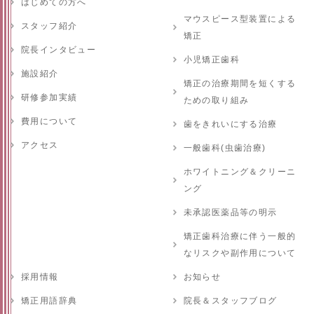
はじめての方へ
マウスピース型装置による
スタッフ紹介
矯正
院長インタビュー
小児矯正歯科
施設紹介
矯正の治療期間を短くする
研修参加実績
ための取り組み
費用について
歯をきれいにする治療
アクセス
一般歯科(虫歯治療)
ホワイトニング＆クリーニ
ング
未承認医薬品等の明示
矯正歯科治療に伴う一般的
なリスクや副作用について
採用情報
お知らせ
矯正用語辞典
院長＆スタッフブログ