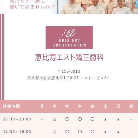
〒150-0013
東京都渋谷区恵比寿1-20-27 エストエビス2Ｆ
診療時間
月
火
水
木
金
土
日
祝
10:30～13:00
-
△
◯
◯
◯
▲
▲
-
14:30～19:00
-
△
◯
◯
◯
▲
▲
-