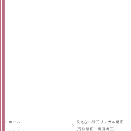
ホーム
見えない矯正リンガル矯正
(舌側矯正・裏側矯正)