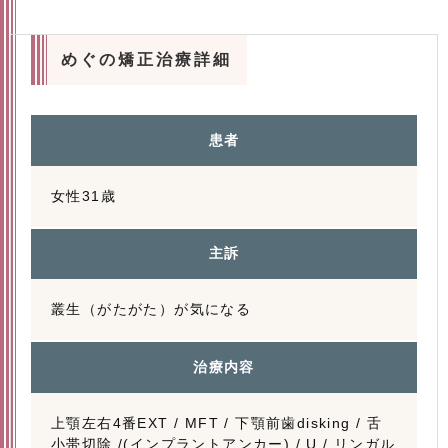
めぐの矯正治療詳細
患者
女性31歳
主訴
叢生（がたがた）が気になる
治療内容
上顎左右4番EXT / MFT / 下顎前歯disking / 舌
小帯切除 /(インプラントアンカー) / U / リンガル