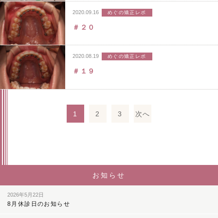
2020.09.16
めぐの矯正レポ
＃２０
2020.08.19
めぐの矯正レポ
＃１９
1
2
3
次へ
投
稿
の
ペ
お知らせ
ー
ジ
2026年5月22日
8月休診日のお知らせ
送