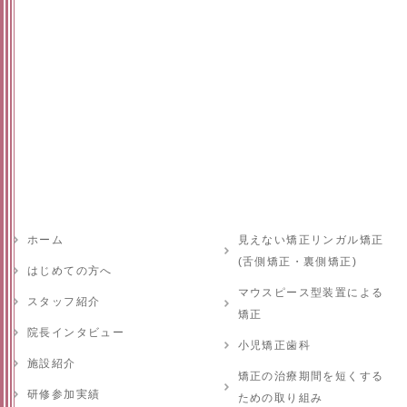
ホーム
見えない矯正リンガル矯正
(舌側矯正・裏側矯正)
はじめての方へ
マウスピース型装置による
スタッフ紹介
矯正
院長インタビュー
小児矯正歯科
施設紹介
矯正の治療期間を短くする
研修参加実績
ための取り組み