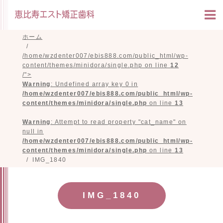
ホーム
/home/wzdenter007/ebis888.com/public_html/wp-
content/themes/minidora/single.php on line
12
/">
Warning
: Undefined array key 0 in
/home/wzdenter007/ebis888.com/public_html/wp-
content/themes/minidora/single.php
on line
13
Warning
: Attempt to read property "cat_name" on
null in
/home/wzdenter007/ebis888.com/public_html/wp-
content/themes/minidora/single.php
on line
13
IMG_1840
IMG_1840