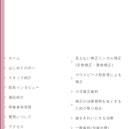
ホーム
見えない矯正リンガル矯正
(舌側矯正・裏側矯正)
はじめての方へ
マウスピース型装置による
スタッフ紹介
矯正
院長インタビュー
小児矯正歯科
施設紹介
矯正の治療期間を短くする
研修参加実績
ための取り組み
費用について
歯をきれいにする治療
アクセス
一般歯科(虫歯治療)