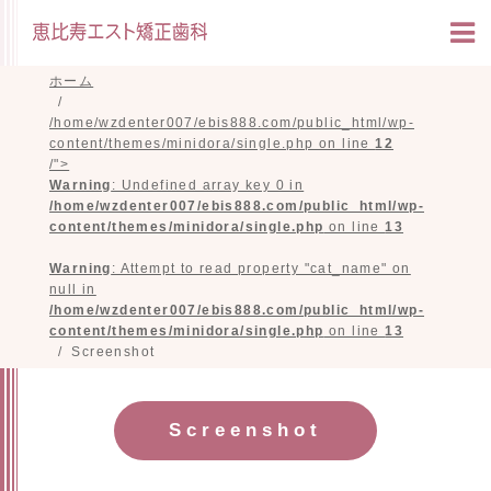
ホーム
/home/wzdenter007/ebis888.com/public_html/wp-
content/themes/minidora/single.php on line
12
/">
Warning
: Undefined array key 0 in
/home/wzdenter007/ebis888.com/public_html/wp-
content/themes/minidora/single.php
on line
13
Warning
: Attempt to read property "cat_name" on
null in
/home/wzdenter007/ebis888.com/public_html/wp-
content/themes/minidora/single.php
on line
13
Screenshot
Screenshot