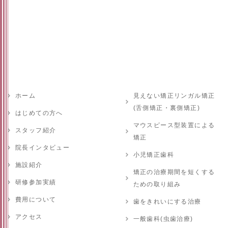
ホーム
見えない矯正リンガル矯正
(舌側矯正・裏側矯正)
はじめての方へ
マウスピース型装置による
スタッフ紹介
矯正
院長インタビュー
小児矯正歯科
施設紹介
矯正の治療期間を短くする
研修参加実績
ための取り組み
費用について
歯をきれいにする治療
アクセス
一般歯科(虫歯治療)