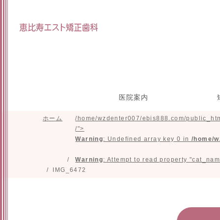
医院案内
ホーム
/home/wzdenter007/ebis888.com/public_htm
院長インタビュー
スタッフ紹介
研修参加実績
施設紹介
目立たな
マウスピ
矯正の治
小
/">
正(舌側
た
Warning
: Undefined array key 0 in
/home/w
Warning
: Attempt to read property "cat_nam
IMG_6472