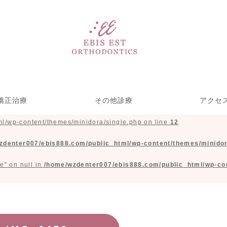
矯正治療
その他診療
アクセ
l/wp-content/themes/minidora/single.php on line
12
い矯正リンガル矯
ース型装置による
療期間を短くする
児矯正歯科
部分矯正
ホワイトニング＆クリーニ
歯をきれいにする治療
一般歯科(虫歯治療)
矯正・裏側矯正)
めの取り組み
矯正
ング
zdenter007/ebis888.com/public_html/wp-content/themes/minidor
e" on null in
/home/wzdenter007/ebis888.com/public_html/wp-con