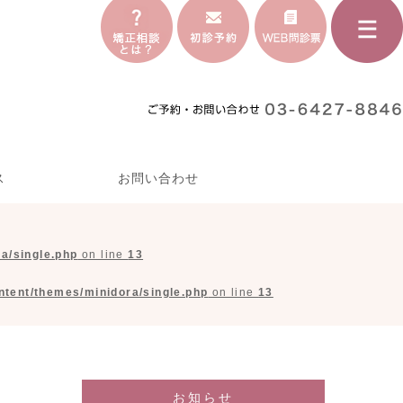
ス
お問い合わせ
a/single.php
on line
13
tent/themes/minidora/single.php
on line
13
お知らせ