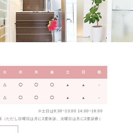
火
水
木
金
土
日
祝
△
◯
◯
◯
▲
▲
-
△
◯
◯
◯
▲
▲
-
※土日は9:30~13:00 14:00~18:00
診（ただし日曜日は月に2度休診、火曜日は月に2度診療）