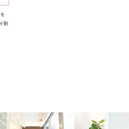
らを
分割