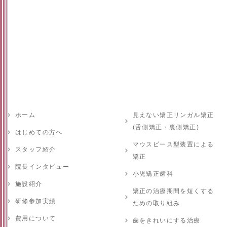
ホーム
見えない矯正リンガル矯正
(舌側矯正・裏側矯正)
はじめての方へ
マウスピース型装置による
スタッフ紹介
矯正
院長インタビュー
小児矯正歯科
施設紹介
矯正の治療期間を短くする
研修参加実績
ための取り組み
費用について
歯をきれいにする治療