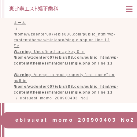
ホーム
/home/wzdenter007/ebis888.com/public_html/wp-
content/themes/minidora/single.php on line
12
/">
Warning
: Undefined array key 0 in
/home/wzdenter007/ebis888.com/public_html/wp-
content/themes/minidora/single.php
on line
13
Warning
: Attempt to read property "cat_name" on
null in
/home/wzdenter007/ebis888.com/public_html/wp-
content/themes/minidora/single.php
on line
13
ebisuest_momo_200900403_No2
ebisuest_momo_200900403_No2