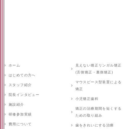
ホーム
見えない矯正リンガル矯正
(舌側矯正・裏側矯正)
はじめての方へ
マウスピース型装置による
スタッフ紹介
矯正
院長インタビュー
小児矯正歯科
施設紹介
矯正の治療期間を短くする
研修参加実績
ための取り組み
費用について
歯をきれいにする治療