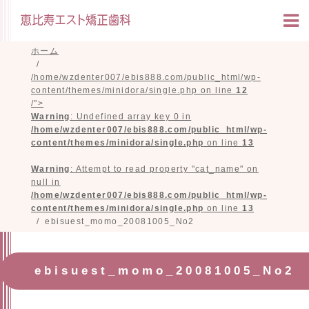
ホーム
/home/wzdenter007/ebis888.com/public_html/wp-
content/themes/minidora/single.php on line
12
/">
Warning
: Undefined array key 0 in
/home/wzdenter007/ebis888.com/public_html/wp-
content/themes/minidora/single.php
on line
13
Warning
: Attempt to read property "cat_name" on
null in
/home/wzdenter007/ebis888.com/public_html/wp-
content/themes/minidora/single.php
on line
13
ebisuest_momo_20081005_No2
ebisuest_momo_20081005_No2