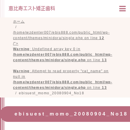
ホーム
/home/wzdenter007/ebis888.com/public_html/wp-
content/themes/minidora/single.php on line
12
/">
Warning
: Undefined array key 0 in
/home/wzdenter007/ebis888.com/public_html/wp-
content/themes/minidora/single.php
on line
13
Warning
: Attempt to read property "cat_name" on
null in
/home/wzdenter007/ebis888.com/public_html/wp-
content/themes/minidora/single.php
on line
13
ebisuest_momo_20080904_No18
ebisuest_momo_20080904_No18