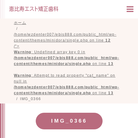
ホーム
/home/wzdenter007/ebis888.com/public_html/wp-
content/themes/minidora/single.php on line
12
/">
Warning
: Undefined array key 0 in
/home/wzdenter007/ebis888.com/public_html/wp-
content/themes/minidora/single.php
on line
13
Warning
: Attempt to read property "cat_name" on
null in
/home/wzdenter007/ebis888.com/public_html/wp-
content/themes/minidora/single.php
on line
13
IMG_0366
IMG_0366