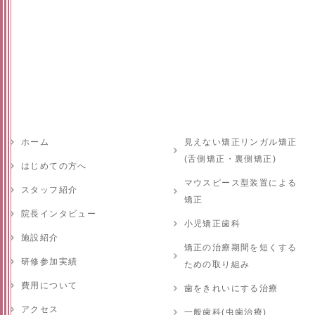
ホーム
見えない矯正リンガル矯正
(舌側矯正・裏側矯正)
はじめての方へ
マウスピース型装置による
スタッフ紹介
矯正
院長インタビュー
小児矯正歯科
施設紹介
矯正の治療期間を短くする
研修参加実績
ための取り組み
費用について
歯をきれいにする治療
アクセス
一般歯科(虫歯治療)