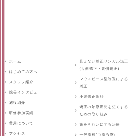
ホーム
見えない矯正リンガル矯正
(舌側矯正・裏側矯正)
はじめての方へ
マウスピース型装置による
スタッフ紹介
矯正
院長インタビュー
小児矯正歯科
施設紹介
矯正の治療期間を短くする
研修参加実績
ための取り組み
費用について
歯をきれいにする治療
アクセス
一般歯科(虫歯治療)