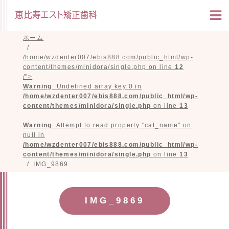
ホーム
/home/wzdenter007/ebis888.com/public_html/wp-
content/themes/minidora/single.php on line
12
/">
Warning
: Undefined array key 0 in
/home/wzdenter007/ebis888.com/public_html/wp-
content/themes/minidora/single.php
on line
13
Warning
: Attempt to read property "cat_name" on
null in
/home/wzdenter007/ebis888.com/public_html/wp-
content/themes/minidora/single.php
on line
13
IMG_9869
IMG_9869