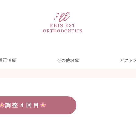
矯正治療
その他診療
アクセ
い矯正リンガル矯
ース型装置による
療期間を短くする
児矯正歯科
部分矯正
ホワイトニング＆クリーニ
歯をきれいにする治療
一般歯科(虫歯治療)
矯正・裏側矯正)
めの取り組み
矯正
ング
調整４回目