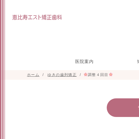
医院案内
ホーム
ゆきの歯列矯正
調整４回目
院長インタビュー
スタッフ紹介
研修参加実績
施設紹介
目立たな
マウスピ
矯正の治
小
正(舌側
た