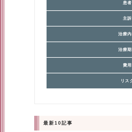
患者
主訴
治療内
治療期
費用
リス
最新10記事