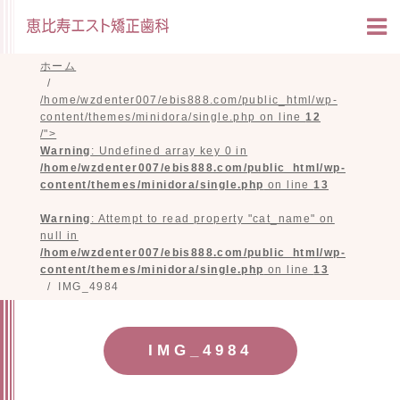
ホーム
/home/wzdenter007/ebis888.com/public_html/wp-
content/themes/minidora/single.php on line
12
/">
Warning
: Undefined array key 0 in
/home/wzdenter007/ebis888.com/public_html/wp-
content/themes/minidora/single.php
on line
13
Warning
: Attempt to read property "cat_name" on
null in
/home/wzdenter007/ebis888.com/public_html/wp-
content/themes/minidora/single.php
on line
13
IMG_4984
IMG_4984