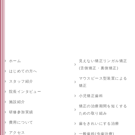
ホーム
見えない矯正リンガル矯正
(舌側矯正・裏側矯正)
はじめての方へ
マウスピース型装置による
スタッフ紹介
矯正
院長インタビュー
小児矯正歯科
施設紹介
矯正の治療期間を短くする
研修参加実績
ための取り組み
費用について
歯をきれいにする治療
アクセス
一般歯科(虫歯治療)