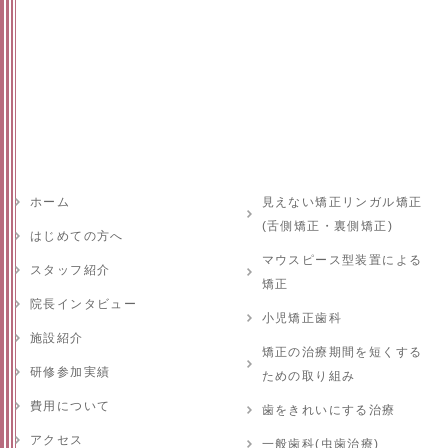
ホーム
見えない矯正リンガル矯正
(舌側矯正・裏側矯正)
はじめての方へ
マウスピース型装置による
スタッフ紹介
矯正
院長インタビュー
小児矯正歯科
施設紹介
矯正の治療期間を短くする
研修参加実績
ための取り組み
費用について
歯をきれいにする治療
アクセス
一般歯科(虫歯治療)