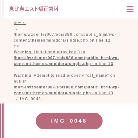
ホーム
/home/wzdenter007/ebis888.com/public_html/wp-
content/themes/minidora/single.php on line
12
/">
Warning
: Undefined array key 0 in
/home/wzdenter007/ebis888.com/public_html/wp-
content/themes/minidora/single.php
on line
13
Warning
: Attempt to read property "cat_name" on
null in
/home/wzdenter007/ebis888.com/public_html/wp-
content/themes/minidora/single.php
on line
13
IMG_0048
IMG_0048