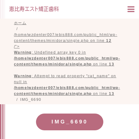
ホーム
/home/wzdenter007/ebis888.com/public_html/wp-
content/themes/minidora/single.php on line
12
/">
Warning
: Undefined array key 0 in
/home/wzdenter007/ebis888.com/public_html/wp-
content/themes/minidora/single.php
on line
13
Warning
: Attempt to read property "cat_name" on
null in
/home/wzdenter007/ebis888.com/public_html/wp-
content/themes/minidora/single.php
on line
13
IMG_6690
IMG_6690