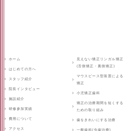
ホーム
見えない矯正リンガル矯正
(舌側矯正・裏側矯正)
はじめての方へ
マウスピース型装置による
スタッフ紹介
矯正
院長インタビュー
小児矯正歯科
施設紹介
矯正の治療期間を短くする
研修参加実績
ための取り組み
費用について
歯をきれいにする治療
アクセス
一般歯科(虫歯治療)