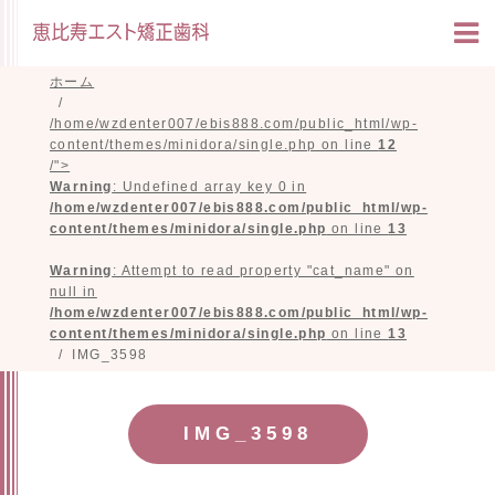
ホーム
/home/wzdenter007/ebis888.com/public_html/wp-
content/themes/minidora/single.php on line
12
/">
Warning
: Undefined array key 0 in
/home/wzdenter007/ebis888.com/public_html/wp-
content/themes/minidora/single.php
on line
13
Warning
: Attempt to read property "cat_name" on
null in
/home/wzdenter007/ebis888.com/public_html/wp-
content/themes/minidora/single.php
on line
13
IMG_3598
IMG_3598