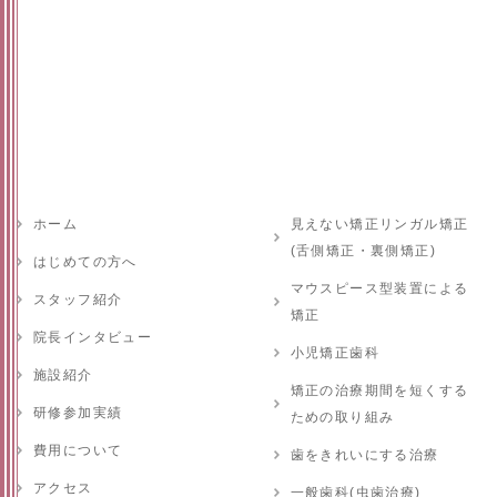
ホーム
見えない矯正リンガル矯正
(舌側矯正・裏側矯正)
はじめての方へ
マウスピース型装置による
スタッフ紹介
矯正
院長インタビュー
小児矯正歯科
施設紹介
矯正の治療期間を短くする
研修参加実績
ための取り組み
費用について
歯をきれいにする治療
アクセス
一般歯科(虫歯治療)