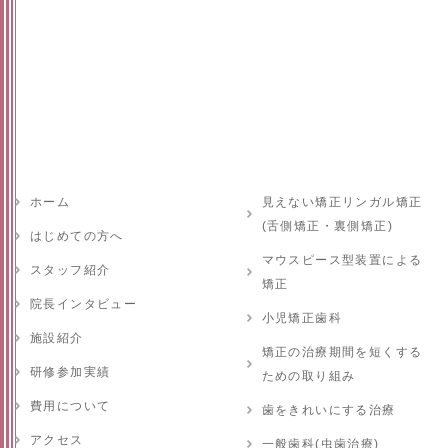
ホーム
見えない矯正リンガル矯正
(舌側矯正・裏側矯正)
はじめての方へ
マウスピース型装置による
スタッフ紹介
矯正
院長インタビュー
小児矯正歯科
施設紹介
矯正の治療期間を短くする
研修参加実績
ための取り組み
費用について
歯をきれいにする治療
アクセス
一般歯科(虫歯治療)