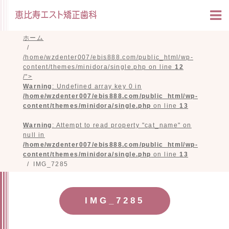
ホーム
/home/wzdenter007/ebis888.com/public_html/wp-
content/themes/minidora/single.php on line
12
/">
Warning
: Undefined array key 0 in
/home/wzdenter007/ebis888.com/public_html/wp-
content/themes/minidora/single.php
on line
13
Warning
: Attempt to read property "cat_name" on
null in
/home/wzdenter007/ebis888.com/public_html/wp-
content/themes/minidora/single.php
on line
13
IMG_7285
IMG_7285