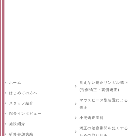
ホーム
見えない矯正リンガル矯正
(舌側矯正・裏側矯正)
はじめての方へ
マウスピース型装置による
スタッフ紹介
矯正
院長インタビュー
小児矯正歯科
施設紹介
矯正の治療期間を短くする
研修参加実績
ための取り組み