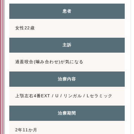
患者
女性22歳
主訴
過蓋咬合(噛み合わせ)が気になる
治療内容
上顎左右4番EXT / U / リンガル / Lセラミック
治療期間
2年11か月