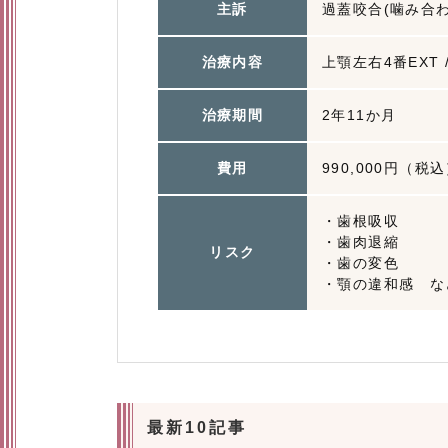
主訴
過蓋咬合(噛み合
治療内容
上顎左右4番EXT /
治療期間
2年11か月
費用
990,000円（税
・歯根吸収
・歯肉退縮
リスク
・歯の変色
・顎の違和感 な
最新10記事