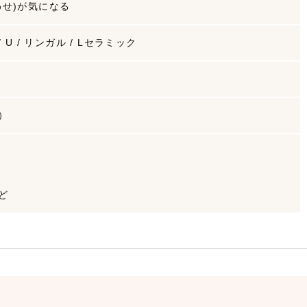
わせ)が気になる
 U / リンガル / Lセラミック
込）
ど