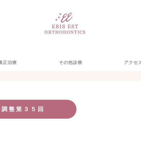
矯正治療
その他診療
アクセ
い矯正リンガル矯
ース型装置による
療期間を短くする
児矯正歯科
部分矯正
ホワイトニング＆クリーニ
歯をきれいにする治療
一般歯科(虫歯治療)
矯正・裏側矯正)
めの取り組み
矯正
ング
調整第３５回