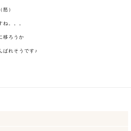
（怒）
すね。。。
に移ろうか
んばれそうです♪