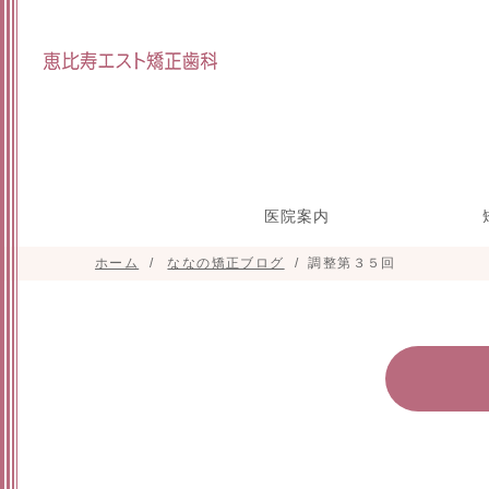
医院案内
ホーム
ななの矯正ブログ
調整第３５回
院長インタビュー
スタッフ紹介
研修参加実績
施設紹介
目立たな
マウスピ
矯正の治
小
正(舌側
た