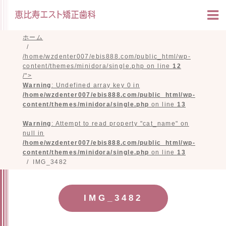
ホーム
/home/wzdenter007/ebis888.com/public_html/wp-
content/themes/minidora/single.php on line
12
/">
Warning
: Undefined array key 0 in
/home/wzdenter007/ebis888.com/public_html/wp-
content/themes/minidora/single.php
on line
13
Warning
: Attempt to read property "cat_name" on
null in
/home/wzdenter007/ebis888.com/public_html/wp-
content/themes/minidora/single.php
on line
13
IMG_3482
IMG_3482