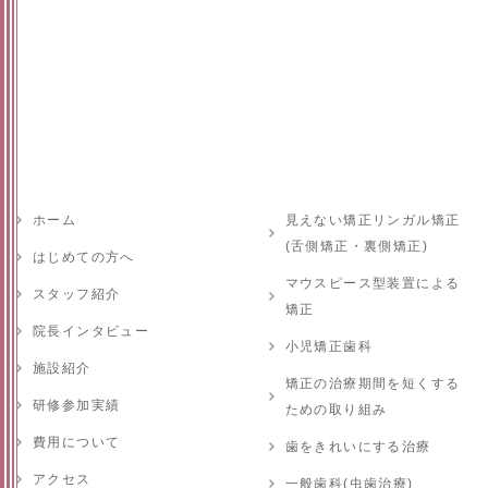
ホーム
見えない矯正リンガル矯正
(舌側矯正・裏側矯正)
はじめての方へ
マウスピース型装置による
スタッフ紹介
矯正
院長インタビュー
小児矯正歯科
施設紹介
矯正の治療期間を短くする
研修参加実績
ための取り組み
費用について
歯をきれいにする治療
アクセス
一般歯科(虫歯治療)