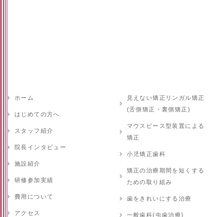
ホーム
見えない矯正リンガル矯正
(舌側矯正・裏側矯正)
はじめての方へ
マウスピース型装置による
スタッフ紹介
矯正
院長インタビュー
小児矯正歯科
施設紹介
矯正の治療期間を短くする
研修参加実績
ための取り組み
費用について
歯をきれいにする治療
アクセス
一般歯科(虫歯治療)