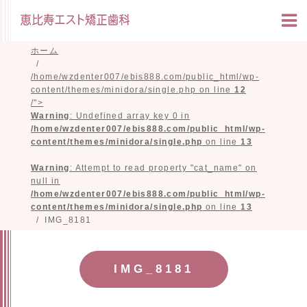
ホーム
/home/wzdenter007/ebis888.com/public_html/wp-
content/themes/minidora/single.php on line
12
/">
Warning
: Undefined array key 0 in
/home/wzdenter007/ebis888.com/public_html/wp-
content/themes/minidora/single.php
on line
13
Warning
: Attempt to read property "cat_name" on
null in
/home/wzdenter007/ebis888.com/public_html/wp-
content/themes/minidora/single.php
on line
13
IMG_8181
IMG_8181