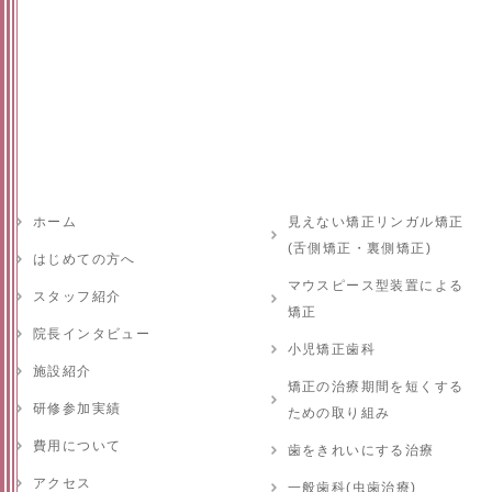
ホーム
見えない矯正リンガル矯正
(舌側矯正・裏側矯正)
はじめての方へ
マウスピース型装置による
スタッフ紹介
矯正
院長インタビュー
小児矯正歯科
施設紹介
矯正の治療期間を短くする
研修参加実績
ための取り組み
費用について
歯をきれいにする治療
アクセス
一般歯科(虫歯治療)