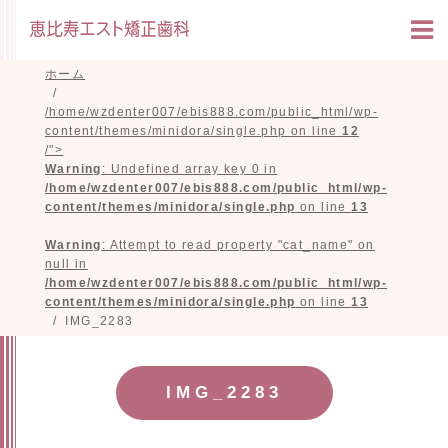
ホーム
/home/wzdenter007/ebis888.com/public_html/wp-
content/themes/minidora/single.php on line
12
/">
Warning
: Undefined array key 0 in
/home/wzdenter007/ebis888.com/public_html/wp-
content/themes/minidora/single.php
on line
13
Warning
: Attempt to read property "cat_name" on
null in
/home/wzdenter007/ebis888.com/public_html/wp-
content/themes/minidora/single.php
on line
13
IMG_2283
IMG_2283