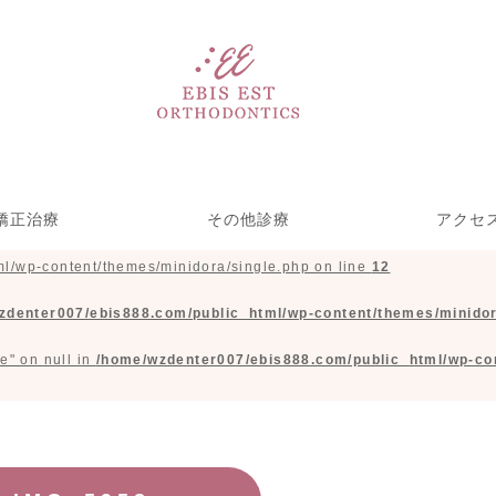
矯正治療
その他診療
アクセ
l/wp-content/themes/minidora/single.php on line
12
い矯正リンガル矯
ース型装置による
療期間を短くする
児矯正歯科
部分矯正
ホワイトニング＆クリーニ
歯をきれいにする治療
一般歯科(虫歯治療)
矯正・裏側矯正)
めの取り組み
矯正
ング
zdenter007/ebis888.com/public_html/wp-content/themes/minidor
e" on null in
/home/wzdenter007/ebis888.com/public_html/wp-con