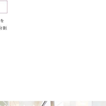
らを
分割