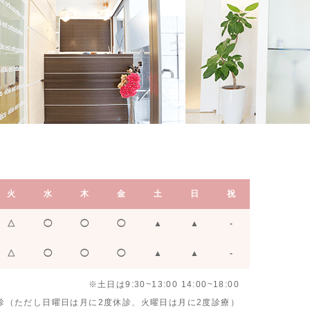
火
水
木
金
土
日
祝
△
◯
◯
◯
▲
▲
-
△
◯
◯
◯
▲
▲
-
※土日は9:30~13:00 14:00~18:00
診（ただし日曜日は月に2度休診、火曜日は月に2度診療）