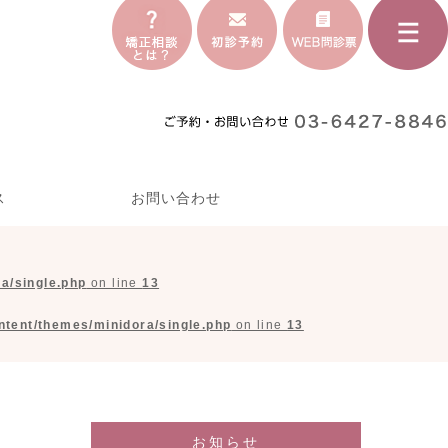
ス
お問い合わせ
a/single.php
on line
13
tent/themes/minidora/single.php
on line
13
お知らせ