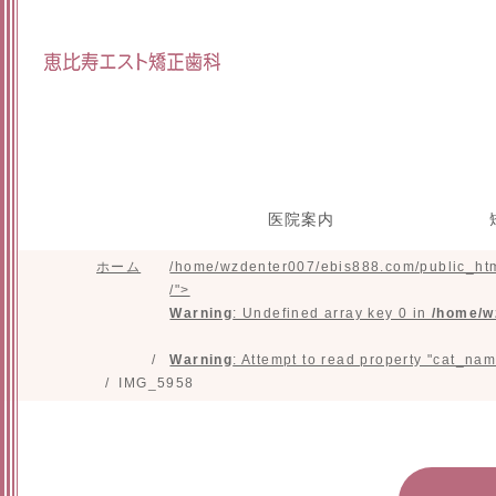
医院案内
ホーム
/home/wzdenter007/ebis888.com/public_htm
院長インタビュー
スタッフ紹介
研修参加実績
施設紹介
目立たな
マウスピ
矯正の治
小
/">
正(舌側
た
Warning
: Undefined array key 0 in
/home/w
Warning
: Attempt to read property "cat_nam
IMG_5958