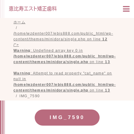
ホーム
/home/wzdenter007/ebis888.com/public_html/wp-
content/themes/minidora/single.php on line
12
/">
Warning
: Undefined array key 0 in
/home/wzdenter007/ebis888.com/public_html/wp-
content/themes/minidora/single.php
on line
13
Warning
: Attempt to read property "cat_name" on
null in
/home/wzdenter007/ebis888.com/public_html/wp-
content/themes/minidora/single.php
on line
13
IMG_7590
IMG_7590