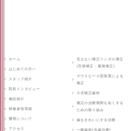
ホーム
見えない矯正リンガル矯正
(舌側矯正・裏側矯正)
はじめての方へ
マウスピース型装置による
スタッフ紹介
矯正
院長インタビュー
小児矯正歯科
施設紹介
矯正の治療期間を短くする
研修参加実績
ための取り組み
費用について
歯をきれいにする治療
アクセス
一般歯科(虫歯治療)