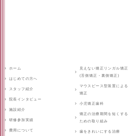
ホーム
見えない矯正リンガル矯正
(舌側矯正・裏側矯正)
はじめての方へ
マウスピース型装置による
スタッフ紹介
矯正
院長インタビュー
小児矯正歯科
施設紹介
矯正の治療期間を短くする
研修参加実績
ための取り組み
費用について
歯をきれいにする治療