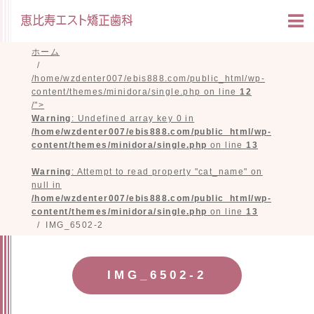
ホーム
/home/wzdenter007/ebis888.com/public_html/wp-
content/themes/minidora/single.php on line
12
/">
Warning
: Undefined array key 0 in
/home/wzdenter007/ebis888.com/public_html/wp-
content/themes/minidora/single.php
on line
13
Warning
: Attempt to read property "cat_name" on
null in
/home/wzdenter007/ebis888.com/public_html/wp-
content/themes/minidora/single.php
on line
13
IMG_6502-2
IMG_6502-2