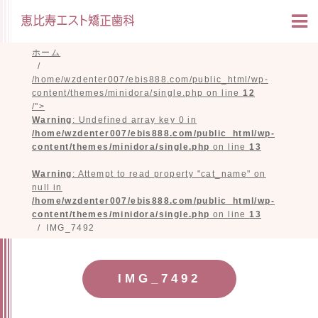
ホーム
/home/wzdenter007/ebis888.com/public_html/wp-
content/themes/minidora/single.php on line
12
/">
Warning
: Undefined array key 0 in
/home/wzdenter007/ebis888.com/public_html/wp-
content/themes/minidora/single.php
on line
13
Warning
: Attempt to read property "cat_name" on
null in
/home/wzdenter007/ebis888.com/public_html/wp-
content/themes/minidora/single.php
on line
13
IMG_7492
IMG_7492