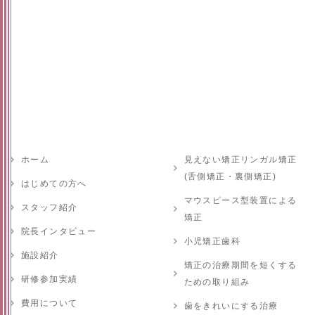
ホーム
見えない矯正リンガル矯正
(舌側矯正・裏側矯正)
はじめての方へ
マウスピース型装置による
スタッフ紹介
矯正
院長インタビュー
小児矯正歯科
施設紹介
矯正の治療期間を短くする
研修参加実績
ための取り組み
費用について
歯をきれいにする治療