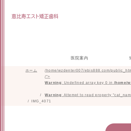
医院案内
ホーム
/home/wzdenter007/ebis888.com/public_htm
院長インタビュー
スタッフ紹介
研修参加実績
施設紹介
目立たな
マウスピ
矯正の治
小
/">
正(舌側
た
Warning
: Undefined array key 0 in
/home/w
Warning
: Attempt to read property "cat_nam
IMG_4071