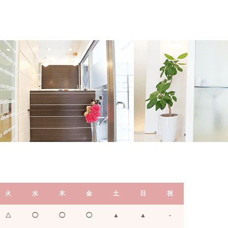
火
水
木
金
土
日
祝
△
◯
◯
◯
▲
▲
-