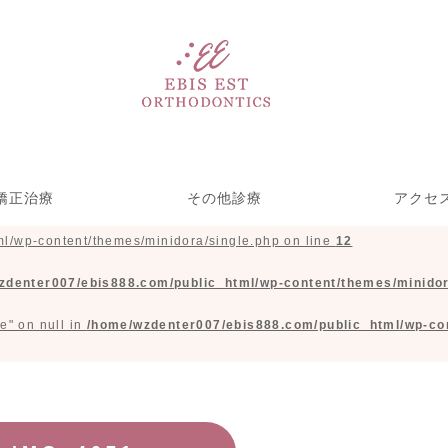
矯正治療
その他診療
アクセ
l/wp-content/themes/minidora/single.php on line
12
い矯正リンガル矯
ース型装置による
療期間を短くする
児矯正歯科
部分矯正
ホワイトニング＆クリーニ
歯をきれいにする治療
一般歯科(虫歯治療)
矯正・裏側矯正)
めの取り組み
矯正
ング
zdenter007/ebis888.com/public_html/wp-content/themes/minidor
e" on null in
/home/wzdenter007/ebis888.com/public_html/wp-con