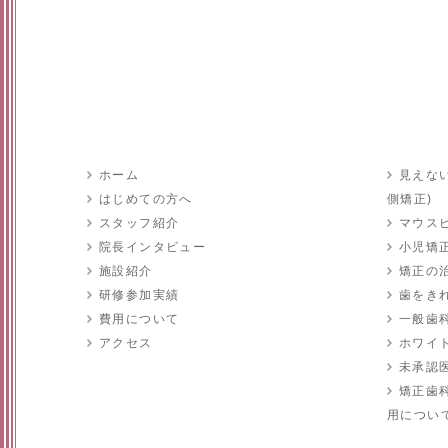
ホーム
見えな
はじめての方へ
側矯正)
スタッフ紹介
マウス
院長インタビュー
小児矯
施設紹介
矯正の
研修参加実績
歯をき
費用について
一般歯科
アクセス
ホワイ
未承認
矯正歯
用につい