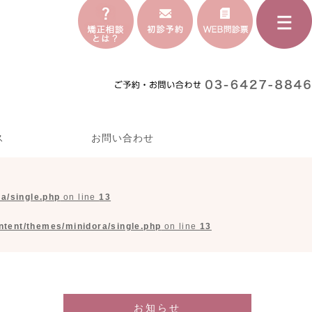
ス
お問い合わせ
a/single.php
on line
13
tent/themes/minidora/single.php
on line
13
お知らせ