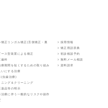
い矯正リンガル矯正(舌側矯正・裏
採用情報
矯正用語辞典
ピース型装置による矯正
初診相談予約
正歯科
無料メール相談
治療期間を短くするための取り組み
資料請求
れいにする治療
(虫歯治療)
トニング＆クリーニング
医薬品等の明示
科治療に伴う一般的なリスクや副作
て