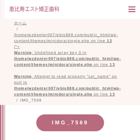
ホーム
/home/wzdenter007/ebis888.com/public_html/wp-
content/themes/minidora/single.php on line
12
/">
Warning
: Undefined array key 0 in
/home/wzdenter007/ebis888.com/public_html/wp-
content/themes/minidora/single.php
on line
13
Warning
: Attempt to read property "cat_name" on
null in
/home/wzdenter007/ebis888.com/public_html/wp-
content/themes/minidora/single.php
on line
13
IMG_7569
IMG_7569