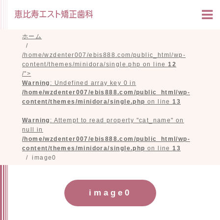
ホーム
/home/wzdenter007/ebis888.com/public_html/wp-
content/themes/minidora/single.php on line
12
/">
Warning
: Undefined array key 0 in
/home/wzdenter007/ebis888.com/public_html/wp-
content/themes/minidora/single.php
on line
13
Warning
: Attempt to read property "cat_name" on
null in
/home/wzdenter007/ebis888.com/public_html/wp-
content/themes/minidora/single.php
on line
13
image0
image0