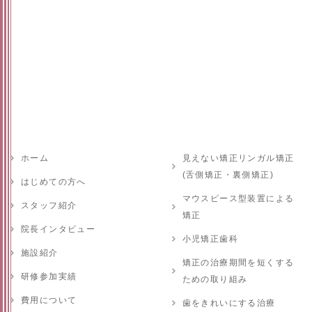
ホーム
見えない矯正リンガル矯正
(舌側矯正・裏側矯正)
はじめての方へ
マウスピース型装置による
スタッフ紹介
矯正
院長インタビュー
小児矯正歯科
施設紹介
矯正の治療期間を短くする
研修参加実績
ための取り組み
費用について
歯をきれいにする治療